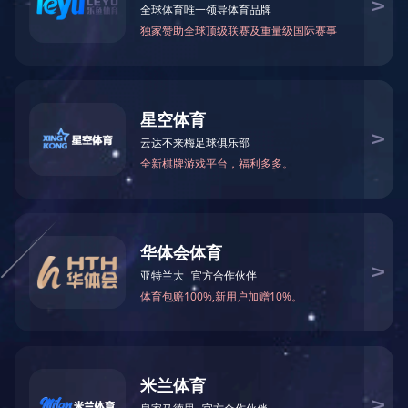
团”），成立于2000年8月，是爱游戏(ayx)体育官方网站-
ayx.com 市委市政府部署下最早设立的爱游戏(ayx)体育官方
网站-ayx.com 市级股权和创业投资机构之一，注册资本
12.52亿元。…
更多简介
名称：中嘉博创
码：000889
名称：捷佳伟创
码：300724
名称：通源石油
码：300164
名称：鼎立股份
码：600614
名称：常熟汽饰
码：603035