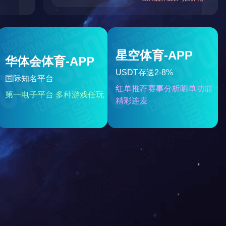
集团新闻
ayx)体育官方网站-ayx.com 市高科技投资集团有限公司…
育官方网站-ayx.com 集成电路战新产业母基金拟投子基金对…
2026.01.29
育官方网站-ayx.com 市高科技投资集团有限公司11家被投企…
2026.01.14
育官方网站-ayx.com 集成电路战新产业母基金拟投子基金对…
2025.11.17
育官方网站-ayx.com 市高科技投资集团有限公司荣登母基金…
2025.09.05
上榜3家！2024年度省级专…
2025.03.22
2025.01.14
育官方网站-ayx.com 市高科技投资集团有限公司关于申请注…
星海图完成Pre-A轮融资，…
2024.11.05
2024.11.05
上榜9家！中国潜在独角兽…
2024.10.29
中期票据 征集意向承销商…
2024.09.24