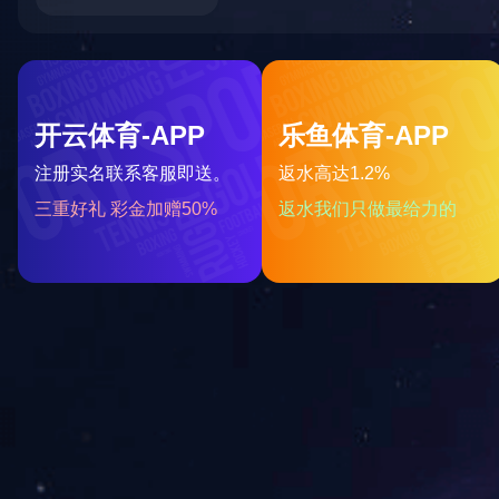
新闻动态
了解公司、政府及行业内的相
关于申请注册发行中期票据 征集意向承销商
一、项目情况 爱游戏(ayx)体育官方网站-ayx.co
市高科技投资集团有限公司（以下简称“爱游戏(ayx)
育官方网站-ayx.com 市高科技投资集团有限公司”）
立于2000…
2024.09.24