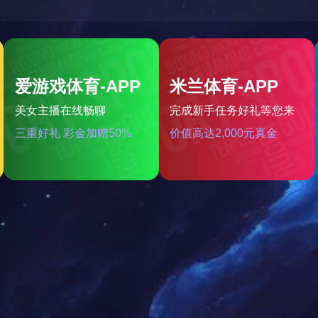
已成功上市项目
关新闻动态
全国首单！爱游戏(
爱游戏(ayx)体
爱游戏(ayx)体
爱游戏(ayx)体
爱游戏(ayx)体
被投企业动态 | 
…
爱游戏(ayx)体育官方网站-ayx.com 市高科技
投资集团有限公司4家被投企业…
m
体
近日，全球著名商业杂志《财富》（Fortune
爱游戏(ayx)体
成
Magazine）发布“2024年中国最具社会影响力的创业
被投企业动态 | 
公司”榜单…
被投企业动态 | 
2024.09.20
关于申请注册发行