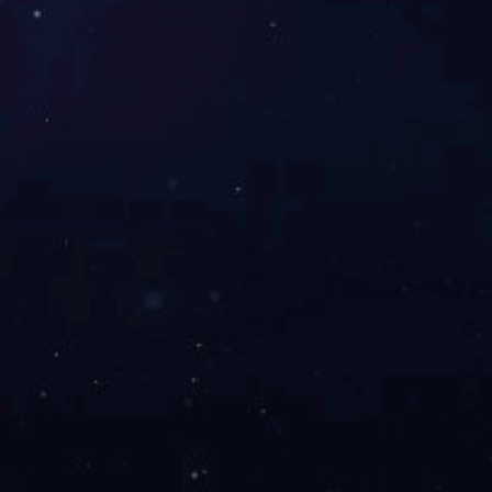
本
主流站点
yx.com 市高科技投资集团有限公司 dogpartyday.com 版权所有
未经许
苏公网安备 32021302000955号