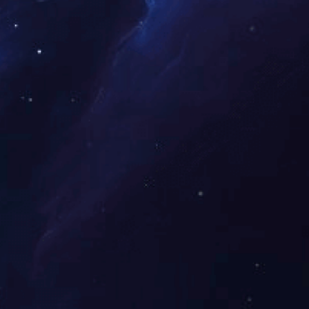
爱游戏(ayx)体
爱游戏(ayx)体育
提供更多融资支撑
资