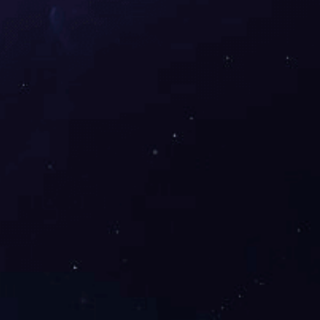
育官方网站-ayx.com 市高科技投资集团有限公司4家被投企业…
官方网站-ayx.com 市高科技投资集团有限公司2024年公司…
2024.09.20
2024.09.11
企业邮箱
了解更多