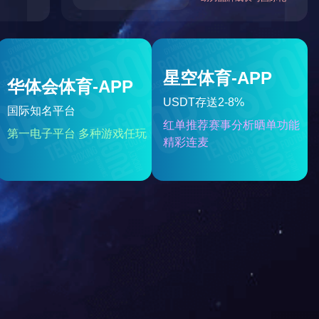
集团新闻
ayx)体育官方网站-ayx.com 市高科技投资集团有限公司…
育官方网站-ayx.com 集成电路战新产业母基金拟投子基金对…
2026.01.29
育官方网站-ayx.com 市高科技投资集团有限公司11家被投企…
2026.01.14
育官方网站-ayx.com 集成电路战新产业母基金拟投子基金对…
2025.11.17
育官方网站-ayx.com 市高科技投资集团有限公司荣登母基金…
2025.09.05
上榜3家！2024年度省级专…
2025.03.22
2025.01.14
育官方网站-ayx.com 市高科技投资集团有限公司关于申请注…
星海图完成Pre-A轮融资，…
2024.11.05
2024.11.05
上榜9家！中国潜在独角兽…
2024.10.29
中期票据 征集意向承销商…
2024.09.24