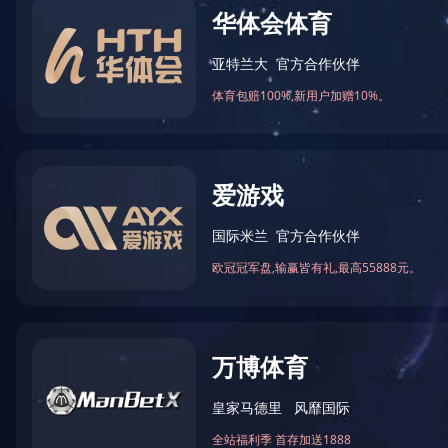
关于我们
爱游戏(ayx)体育官方网站-
爱游戏(ayx)体育官方网站-ay
司隶属于爱游戏(ayx)体育官方网
限公司（简称“爱游戏(ayx)体育
团”），成立于2000年8月，是爱
ayx.com 市委市政府部署下
网站-ayx.com 市级股权和创
亿元。…
更多简介