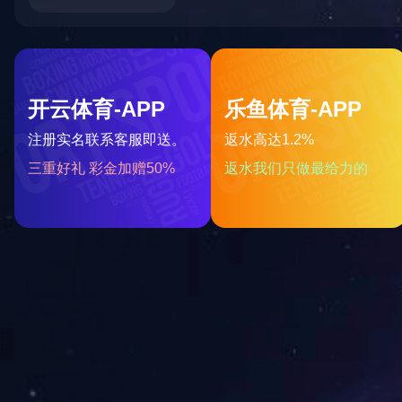
新闻动态
了解公司、政府及行业内的相
关于申请注册发行中期票据 征集意向承销商
一、项目情况 爱游戏(ayx)体育官方网站-ayx.co
市高科技投资集团有限公司（以下简称“爱游戏(ayx)
育官方网站-ayx.com 市高科技投资集团有限公司”）
立于2000…
2024.09.24