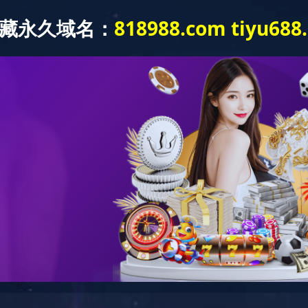
com 市高科技投资集团有限公司的企业网站！
关于我们
新闻资讯
业务平
集团有限公司成功发行“AI+具身智能”双主题科技创新债券
爱游戏(ayx)
|