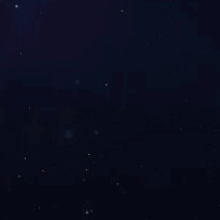
本
主流站点
yx.com 市高科技投资集团有限公司 dogpartyday.com 版权所有
未经许
苏公网安备 32021302000955号