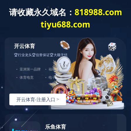
爱游戏(ayx)体育官方网站
导航
关于我们
全国首单！爱游戏(ayx)体育官方网站-ayx.com 市高科技投资集团有
新闻资讯
业务平台
限公司成功发行“AI+具身智能”双主题科技创新债券
锡高投基金
项目在线
关于我们
了解更多
爱游戏(ayx)体育官方网站-ayx.com 市高科技投资集团有限公
司隶属于爱游戏(ayx)体育官方网站-ayx.com 产业发展集团有
限公司（简称“爱游戏(ayx)体育官方网站-ayx.com 产业集