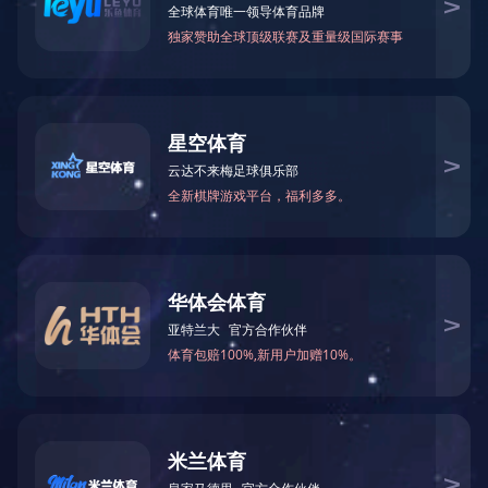
团”），成立于2000年8月，是爱游戏(ayx)体育官方网站-
ayx.com 市委市政府部署下最早设立的爱游戏(ayx)体育官方
网站-ayx.com 市级股权和创业投资机构之一，注册资本
12.52亿元。…
更多简介
名称：中嘉博创
码：000889
名称：捷佳伟创
码：300724
名称：通源石油
码：300164
名称：鼎立股份
码：600614
名称：常熟汽饰
码：603035