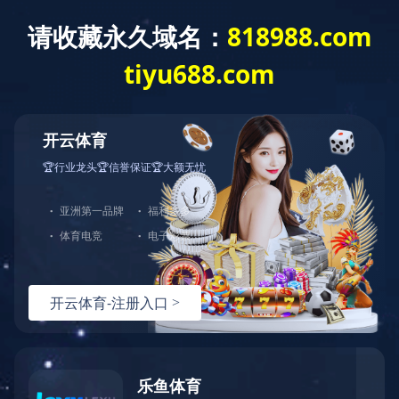
爱游戏(ayx)体育官方网站
导航
关于我们
全国首单！爱游戏(ayx)体育官方网站-ayx.com 市高科技投资集团有
新闻资讯
业务平台
限公司成功发行“AI+具身智能”双主题科技创新债券
锡高投基金
项目在线
关于我们
了解更多
爱游戏(ayx)体育官方网站-ayx.com 市高科技投资集团有限公
司隶属于爱游戏(ayx)体育官方网站-ayx.com 产业发展集团有
限公司（简称“爱游戏(ayx)体育官方网站-ayx.com 产业集