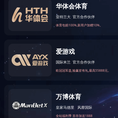
已上市项目
基金名称
已上市项目
上一页：股票代码：
下一页：股票代码：