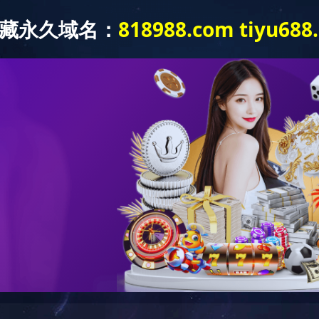
com 市高科技投资集团有限公司的企业网站！
关于我们
新闻资讯
业务平
集团有限公司成功发行“AI+具身智能”双主题科技创新债券
爱游戏(ayx)
|