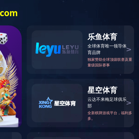
E-mail：
bying@dogpartyday.com
台
锡高投基金
项目在线
体育官方网站-ayx.com 集成电路战新产业母基金拟投子基金对外公示! >