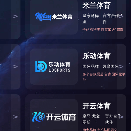
当前位置：
爱游戏(ayx)体育官方网站
- 集团新闻
2021-08-25
旦微电成功上市
2021-08-04
焦，构建科创带特色
2021-07-08
济社会效益双丰收
2021-06-17
2020-11-13
2020-04-03
2020-02-26
2020-02-19