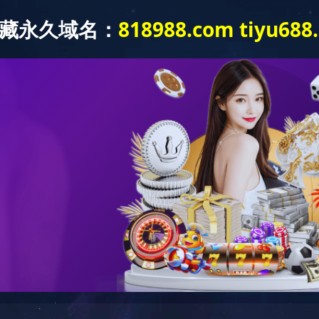
com 市高科技投资集团有限公司的企业网站！
关于我们
新闻资讯
业务平
集团有限公司成功发行“AI+具身智能”双主题科技创新债券
爱游戏(ayx)
|