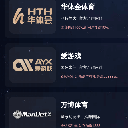
集团新闻
集团新闻
产业集团创投基
巡察工作公告
抗疫冲在前 奉献
科发担保2019
科发担保全力支