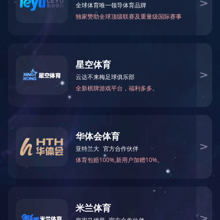
爱游戏(ayx)体育官方网站-ayx.com TCL爱思开半导体产业投资基金
合伙企业（有限合伙）
爱游戏(ayx)体育官方网站-ayx.com TCL爱思开半导体产业投
资基金合伙企业（有限合伙）成立于2015年9月，基金总规模为
5.788亿元人民币。有限合伙人为爱游戏(ayx)体育官方网站-
ayx.com 、新疆TCL股权投资有限公司和
SK Hynix Ventures Hong Kong Limited;普通合伙人是乌鲁木齐啟
信达股权投资管理公司。
投资领域：半导体行业、互联网行业、多媒体及电子信息产
业、移动通讯产业、医疗设备及器械产业、节能环保行业、物联网
传感行业以及和爱游戏(ayx)体育官方网站-ayx.com 市政策鼓励的
其他相关行业。
上一页：爱游戏(ayx)体育官方网站-ayx.com TCL创业投资合伙企业
（有限合伙）
下一页：爱游戏(ayx)体育官方网站-ayx.com 高新技术风险投资股份
有限公司