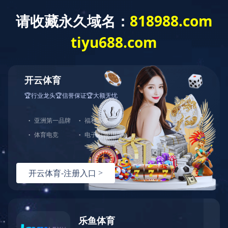
爱游戏(ayx)体育官方网站
导航
关于我们
全国首单！爱游戏(ayx)体育官方网站-ayx.com 市高科技投资集团有
新闻资讯
业务平台
限公司成功发行“AI+具身智能”双主题科技创新债券
锡高投基金
项目在线
锡高投基金
为您提供最新的资讯动态
基金名称
已上市项目
当前位置：
爱游戏(ayx)体育官方网站
- 锡高投基金