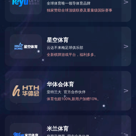
爱游戏(ayx)体育官方网站-ayx.com 集成电路战新产业母
基金拟投子基金对外公示!
发布者：admin 发布时间：2026/1/14 13:50:06 点击：2629
今日（1月14日），江苏爱游戏(ayx)体育官方网站-
ayx.com 集成电路产业专项母基金（以下简称“爱游戏(ayx)体育官方
网站-ayx.com 集成电路母基金”）拟参股子基金通过江苏省战略性
新兴产业母基金决策。拟参股子基金如下：
江阴中灜产投扶摇战新股权投资合伙企业（有限合伙）：
基金总规模10亿元，注册落地爱游戏(ayx)体育官方网站-ayx.com
江阴，基金存续期限9年，主要投向集成电路相关产业链，包括集成
电路专用装备与材料、高端通用芯片研发设计、硅光芯片、量子芯
片、第三代半导体、高端功率半导体、EDA等领域。
根据《设区市产业专项母基金申报及运作指引》《江苏省
战略性新兴产业母基金江苏爱游戏(ayx)体育官方网站-ayx.com 集成
电路产业专项母基金（有限合伙）产业子基金管理机构遴选公告》