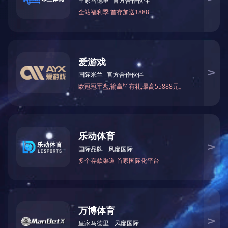
规定，经机构申报、材料初审、尽职调查、专家评审、投资决策等
流程，现对2026年度爱游戏(ayx)体育官方网站-ayx.com 集成电路
母基金拟参股子基金（详见附件）进行公示，公示期为5个工作日，
自2026年1月14日至2026年1月20日。
任何单位和个人如对公示结果有异议，请在公示期内以书
面形式提出，并列举异议理由和相关证明材料。以单位名义提出
的，应在异议材料上加盖本单位公章；以个人名义提出的，需写明
本人真实姓名、单位、联系地址及联系方式等，并在异议材料上签
名。为保证异议处理客观、公平、公正、及时，凡匿名或超过公示
期限提出异议的，将不予受理。
联系人：李若男 18813010450
联系邮箱：apply@wuxi-icfund.com
联系地址：江苏省爱游戏(ayx)体育官方网站-ayx.com 市县前西
街168号
附：江苏爱游戏(ayx)体育官方网站-ayx.com 集成电路产业专
项母基金拟参股子基金名单