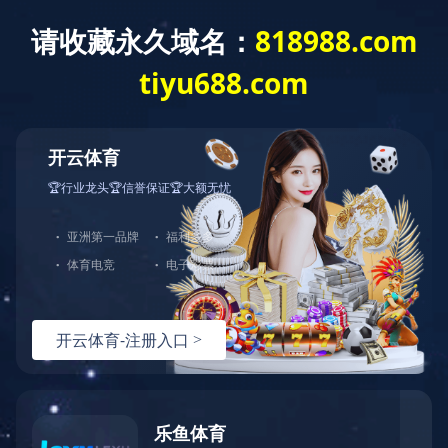
爱游戏(ayx)体育官方网站
导航
关于我们
全国首单！爱游戏(ayx)体育官方网站-ayx.com 市高科技投资集团有
新闻资讯
业务平台
限公司成功发行“AI+具身智能”双主题科技创新债券
锡高投基金
项目在线
新闻资讯
创业投资为您提供最新的资讯动态
集团新闻
当前位置：
爱游戏(ayx)体育官方网站
- 集团新闻