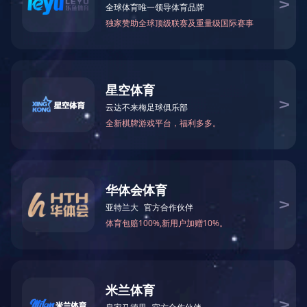
股票代码：300065 海兰信
上一页：股票代码：300366 创意信息
下一页：股票代码：300197 铁汉生态
COPYRIGHT © 2016 爱游戏(ayx)体育官方网站-ayx.com 市高科技投资集团有限公司
dogpartyday.com 版权所有
苏公网安备 32021302000955号