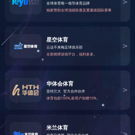
深耕细作专注服务 打造“小微担保”品牌
发布者：admin 发布时间：2016/8/8 10:14:21 点击：14004
今年以来，市爱游戏(ayx)体育官方网站-ayx.com 市高科技投资
集团有限公司科发担保公司进一步专注于小微企业，业务结构小微
化，特色服务小微化，着力打造“小微担保”品牌。截至目前，公司实
际新增500万以内客户24户，涉及金额7000万元，户均291万元，
有效了小微客户占总业务量的65%以上。
一是明确小微品牌规划。公司确立“以小微客户为基础客户群，
做精做细小微业务，打造小微担保品牌”的发展思路，以市区、园区
为主攻方向，突出支持制造型企业，致力打造小微企业的专业担保
机构。
二是推动小微专业服务。针对小微企业多、散、乱和抗风险能
力差的问题，公司实现了业务管理数据化，借助大数据，实行客户
分层、分类施策、扶优淘劣，持续优化小微客户结构。在服务上，
配套优质小微客户服务方案，推动小微担保业务向更高层次转变。
三是探索小微业务模式。公司积极探索银保共担风险业务模