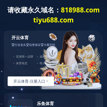
爱游戏(ayx)体育官方网站
导航
关于我们
全国首单！爱游戏(ayx)体育官方网站-ayx.com 市高科技投资集团有
新闻资讯
业务平台
限公司成功发行“AI+具身智能”双主题科技创新债券
锡高投基金
项目在线
新闻资讯
创业投资为您提供最新的资讯动态
集团新闻
当前位置：
爱游戏(ayx)体育官方网站
- 集团新闻