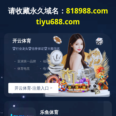
爱游戏(ayx)体育官方网站
导航
关于我们
全国首单！爱游戏(ayx)体育官方网站-ayx.com 市高科技投资集团有
新闻资讯
业务平台
限公司成功发行“AI+具身智能”双主题科技创新债券
锡高投基金
项目在线
新闻资讯
创业投资为您提供最新的资讯动态
集团新闻
当前位置：
爱游戏(ayx)体育官方网站
- 集团新闻