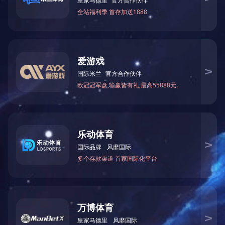
进一步理清了信贷风险管理的思路，不仅增强了业务岗位员工的风
险防范意识，而且提高了风险辨别能力和实际操作能力。
上一页：爱游戏(ayx)体育官方网站-ayx.com 市高科技投资集团有限
公司党支部“三强化”挺纪在前优化生态取得成效