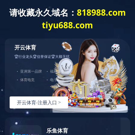
爱游戏(ayx)体育官方网站
导航
关于我们
全国首单！爱游戏(ayx)体育官方网站-ayx.com 市高科技投资集团有
新闻资讯
业务平台
限公司成功发行“AI+具身智能”双主题科技创新债券
锡高投基金
项目在线
新闻资讯
创业投资为您提供最新的资讯动态
集团新闻
当前位置：
爱游戏(ayx)体育官方网站
- 集团新闻