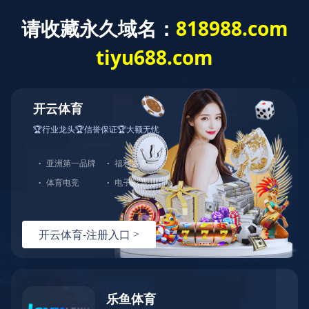
爱游戏(ayx)体育官方网站
导航
关于我们
全国首单！爱游戏(ayx)体育官方网站-ayx.com 市高科技投资集团有
新闻资讯
业务平台
限公司成功发行“AI+具身智能”双主题科技创新债券
锡高投基金
项目在线
新闻资讯
创业投资为您提供最新的资讯动态
集团新闻
当前位置：
爱游戏(ayx)体育官方网站
- 集团新闻