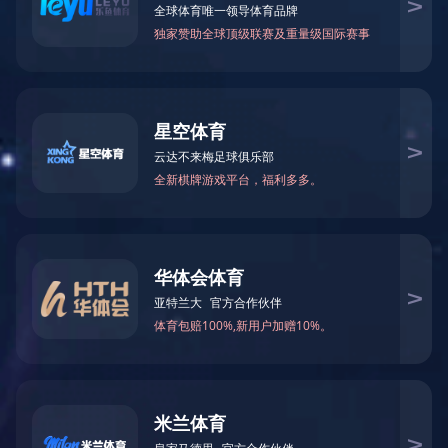
不忘初心跟党走——的这场盛会，爱游戏(ayx)体育官方
网站-ayx.com 的职工都燃了！
发布者：ccc 发布时间：2017/10/19 10:38:07 点击：16015
（10月18日）上午9时，中国共产党第十九次全国代表大会在
人民大会堂开幕。习近平总书记代表十八届中央委员会向大会作报
告。