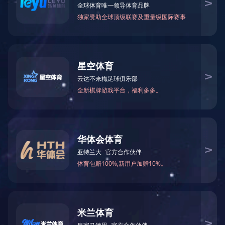
爱游戏(ayx)体育官方网站-ayx.com 市高科技投资集团有
限公司推行职业经理人制度试点改革
发布者：admin 发布时间：2018/7/23 9:36:54 点击：16008
7月18日，从爱游戏(ayx)体育官方网站-ayx.com 市华鑫科技小
额贷款有限公司2018年度股东会（董事会）上传来消息，董事会经
审议决定，聘用职业经理人团队担任公司总经理和副总经理。推行
市场化职业经理人制度试点改革，是爱游戏(ayx)体育官方网站-
ayx.com 市高科技投资集团有限公司继混改后带领下属企业进一步
解放思想，深化国有企业改革，激发企业活力、创造力、竞争力的
又一重要举措。
一是身份市场化。
此次爱游戏(ayx)体育官方网站-ayx.com
市高科技投资集团有限公司打破国企领导人员传统的“委任制”模式，
采用市场化选聘的新方式，突出岗位层次高、人员年轻化、身份市
场化等新特点，成功选定了高学历高素质，具有类金融行业多年任
职经历和丰富实操经验的职业经理人。
二是管理契约化。
由华鑫科
贷公司董事会对其实行“契约化管理”，通过签订聘用合同书和经营业
绩责任书，明确权利义务和责任，根据业绩目标完成情况兑现薪