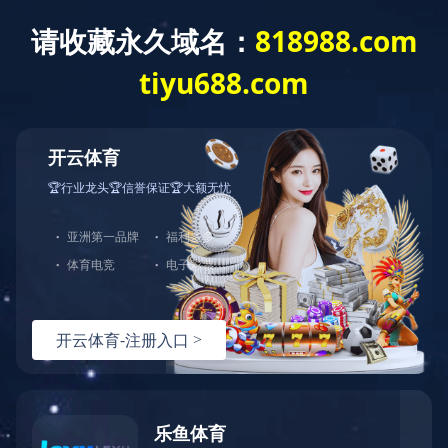
爱游戏(ayx)体育官方网站
导航
关于我们
全国首单！爱游戏(ayx)体育官方网站-ayx.com 市高科技投资集团有
新闻资讯
业务平台
限公司成功发行“AI+具身智能”双主题科技创新债券
锡高投基金
项目在线
新闻资讯
创业投资为您提供最新的资讯动态
集团新闻
当前位置：
爱游戏(ayx)体育官方网站
- 集团新闻