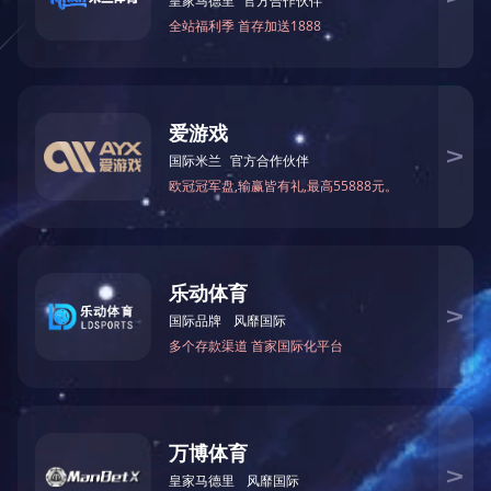
制，落实“一岗双责”。编制了科学合理的安全规章制度和措施，将安
全管理工作与企业经营发展同部署、同落实、同检查、同考核。每
年组织员工进行安全、消防等各类专业培训，参与了应急救援预案
的演练，全面提高员工掌握安全知识、安全技术和安全技能的能
力，充分利用宣传栏、微信、网络等宣传阵地，对员工进行安全知
识、安全文化理念的宣传教育。
三是树立底线思维，杜绝事故隐患。
设立安全管理值班员，由
公司员工轮流担任，每天下班后由值班员负责检查安全管理执行情
况，发现问题必须时间到场、时间报告、时间处置。强化检查监
督，开展重点部位、重要岗位的专项安全检查和隐患排查活动，对
发现问题责成相关部门落实整改到位，严格执行安全管理事故“一票
否决”和责任追究。
上一页：爱游戏(ayx)体育官方网站-ayx.com 市高科技投资集团有限
公司精心打造文化墙强化创投文化品牌
下一页：科发担保三举措加强风险管理为稳健发展注入内生动力