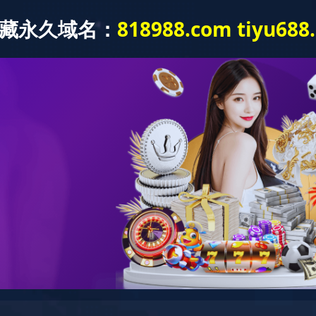
com 市高科技投资集团有限公司的企业网站！
关于我们
新闻资讯
业务平
集团有限公司成功发行“AI+具身智能”双主题科技创新债券
爱游戏(ayx)
|