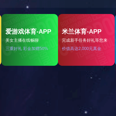
门邀请花艺师到现场为大家讲解插花的基础知识，通过对插花花材的识
材、修剪、构图和装饰，将学到的知识融入到自己的插花作品中；整个活
……一朵朵、一枝枝或含苞、或怒放，色彩纷呈，通过女职工们各自对美
大家的眼中，处处体现出人与花完美的结合。