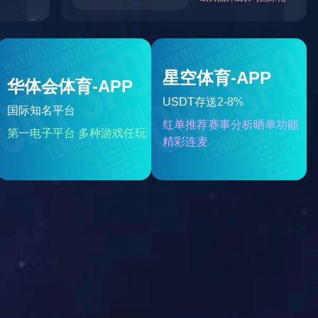
别、色彩的搭配等等，现场教授参与者
动的会场欢声笑语、花香四溢，康乃馨、
的理解和幸福的感悟，一盆盆颜色亮丽的