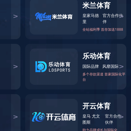
当前位置：
爱游戏(ayx)体育官方网站
- 集团新闻
司工会举办“三八节插花活动”
4901
市高科技投资集团有限公司工会在公司大会议