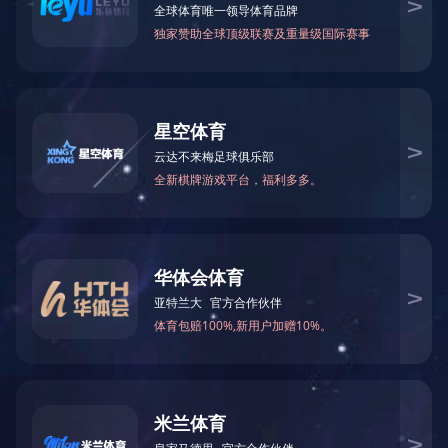
新任董事长尹震源到爱游戏(ayx)体育官方网站-ayx.com
市高科技投资集团有限公司开展工作调研
发布者：admin 发布时间：2019/7/16 15:40:53 点击：18587
7月15日下午，产业集团副总裁、爱游戏(ayx)体育官方网
站-ayx.com 市高科技投资集团有限公司董事长尹震源专程到爱游戏
(ayx)体育官方网站-ayx.com 市高科技投资集团有限公司进行工作调
研。爱游戏(ayx)体育官方网站-ayx.com 市高科技投资集团有限公司
领导班子成员、子公司及各部门负责人参加了调研会。