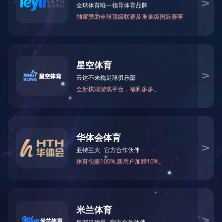
爱游戏(ayx)体育官方网站-ayx.com 市高科技投资集团有
限公司出台激励措施加强投资团队建设
发布者：admin 发布时间：2019/9/19 9:07:38 点击：17094
日前，爱游戏(ayx)体育官方网站-ayx.com 市高科技投资集
团有限公司出台了《项目投资激励管理办法（试行）》。这是爱游
戏(ayx)体育官方网站-ayx.com 市高科技投资集团有限公司继混改和
职业经理人制度试点改革后进一步解放思想，深化国有企业改革，
激发企业活力、创造力、竞争力的又一重要举措。通过分配制度的
改革，加强差别化、合理化的考评体系建设，实施精准激励，为干
部职工干事创业提供政策保障。
《项目投资激励管理办法（试行）》的出台，改变了原有
的激励方式，对于在直投业务中作出重要贡献的人员给予正常薪酬
体系外的专项短期和中长期激励。一是专项短期激励，采用投资绩
效考核方式，以项目为单位，以完成出资为准，按实际投资额的一
定比例进行奖励；二是中长期激励，实行项目超额利润分享计划，
将公司实际取得的项目利润扣除投入资本门槛收益，剩余超额利润
的一定比例作为对直投项目参与人员进行奖励的基数，视具体情况