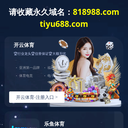
爱游戏(ayx)体育官方网站
导航
关于我们
全国首单！爱游戏(ayx)体育官方网站-ayx.com 市高科技投资集团有
新闻资讯
业务平台
限公司成功发行“AI+具身智能”双主题科技创新债券
锡高投基金
项目在线
新闻资讯
创业投资为您提供最新的资讯动态
集团新闻
当前位置：
爱游戏(ayx)体育官方网站
- 集团新闻