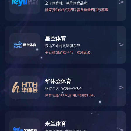
市国资委领导调研爱游戏(ayx)体育官方网站-ayx.com 市
高科技投资集团有限公司
发布者：admin 发布时间：2019/10/11 10:47:11 点击：17519
10月10日，爱游戏(ayx)体育官方网站-ayx.com 市国资委
副主任潘彬宾一行来到爱游戏(ayx)体育官方网站-ayx.com 市高科技
投资集团有限公司，进行“不忘初心、牢记使命”主题教育实地走访调
研。爱游戏(ayx)体育官方网站-ayx.com 市高科技投资集团有限公司
总经理郁鹏及相关部门负责人参加了调研会。