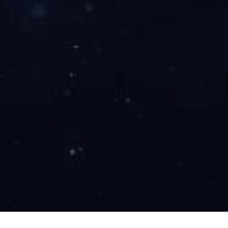
爱游戏(ayx)体育官方网站-ayx.com 市高科技投资集团有限
公司联合党支部党员魏玲安作为产业集团党员先锋队成员于3月22日
至3月31日来到周新社区进行疫情防控志愿服务。