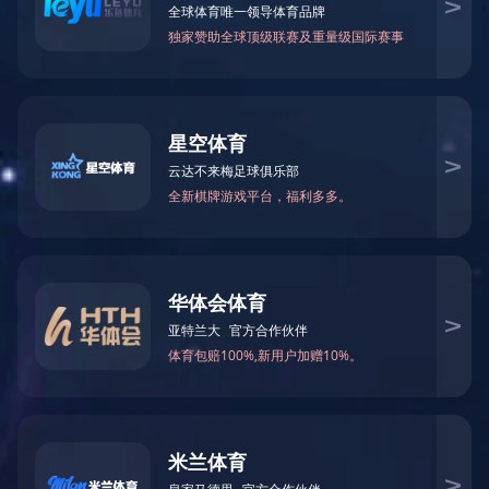
抗疫冲在前 奉献勇争先
发布者：admin 发布时间：2020/4/3 15:00:42 点击：18538