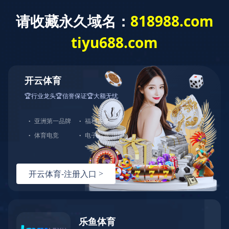
爱游戏(ayx)体育官方网站
导航
关于我们
全国首单！爱游戏(ayx)体育官方网站-ayx.com 市高科技投资集团有
新闻资讯
业务平台
限公司成功发行“AI+具身智能”双主题科技创新债券
锡高投基金
项目在线
新闻资讯
创业投资为您提供最新的资讯动态
集团新闻
当前位置：
爱游戏(ayx)体育官方网站
- 集团新闻