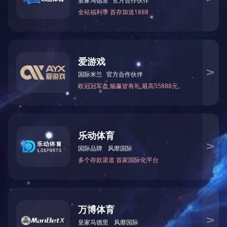
复旦微电成立于1998年，目前已形成安全与识别、智能电表、
非挥发存储器、智能电器四大成熟的产品线和系统解决方案，产品
行销30多个国家和地区。公司研发能力强大,拥有发明一百七十余项,
建立起了完整的自主知识产权体系,实现了科技成果与产业的深度融
合。本次上市募资将主要用于可编程片上系统芯片研发及产业化项
目，并为发展与科技储备资金。
复旦微电是今年以来爱游戏(ayx)体育官方网站-ayx.com 市高科
技投资集团有限公司被投企业中第6家实现IPO的企业。至此，爱游
戏(ayx)体育官方网站-ayx.com 市高科技投资集团有限公司被投企业
国内上市数量增至37家，其中科创板8家。
上一页：产业集团创投基金高质量发展成效初显
下一页：爱游戏(ayx)体育官方网站-ayx.com 市高科技投资集团有限
公司助力太湖湾科创带建设—设立专项基金，引导产业聚焦，构建科