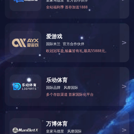
锂电科技有限公司；2019年至2022年，公
司先后在山西昔阳完成3万吨、5万吨、12万
吨产线建设；2022年，公司在石家庄无极完
成北苏总部建设；2023年将进行30万吨产线
建设。
近几年，尚太科技产能和资产规模逐年翻
番，市场份额和营收规模连年高速增长，产
销规模位居行业前列，是行业内发展最快的
企业之一，已成为业内少有的、规模领先
的、全工序自主完成的、实现一体化生产的
锂离子电池负极材料生产企业。公司目前已
与宁德时代、国轩高科、蜂巢能源、瑞浦兰
钧、宁德新能源、欣旺达、雄韬股份、万向
一二三、远景动力、中兴派能等锂离子电池
厂商建立了稳定共赢的关系。