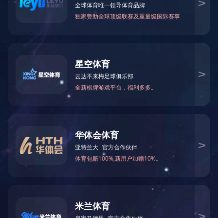
热烈祝贺「尚太科技」成功上市！
热
烈
祝
贺
2022年12月28日，石家庄尚太科技股份有限
发布者：爱游戏(ayx)体育官方网站-ayx.com 市高科技投资集团有限公司 发
公司（公司简称“尚太科技”；股票代码：
「尚太科技」
成功上市
布时间：2023/1/1 13:13:13 点击：5670
001301）成功在深圳证券交易所主板上市发行，
成为爱游戏(ayx)体育官方网站-ayx.com 市高科
技投资集团有限公司收获的第42家上市企业。
尚太科技成立于2008年，一直专注于石
墨粉体材料的研究与生产；2017年，公司由
负极材料石墨化加工服务转型为集负极材料
自主研发、一体化生产加工、销售于一体的
高新技术企业，并设立全资子公司山西尚太