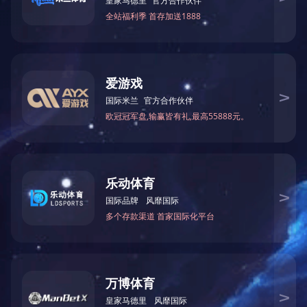
(ayx)体育官方网站-ayx.com 市高科技投资集团有限公司作为股东或
者有限合伙人均派代表成为基金的董事或者投委会成员，审议基金
所投项目的可行性报告及项目退出方案，严格行使决策权，以获得
的收益；二是深化过程管理，爱游戏(ayx)体育官方网站-ayx.com 市
高科技投资集团有限公司调派投资经理到基金公司进行协助项目源
的寻找以及参与投资管理过程，并依托爱游戏(ayx)体育官方网站-
ayx.com 市高科技投资集团有限公司的资源平台，加快投资项目的
孵化；三是深化动态管理，集团战略研究部定期收集各基金管理报
告和财务报表，制作PE基金投资项目跟踪表，并对基金以及所投项
目情况进行半年度和年度总结提供集团领导层参阅，对私募基金市
场的政策新闻以及新兴行业动向定期形成简讯在集团和基金管理公
司中推送，供决策参考。
TCL创动基金是目前已关闭的基金，该基金是爱游戏(ayx)体育
官方网站-ayx.com 市高科技投资集团有限公司于2009年4月发起设
立的，在该基金中，爱游戏(ayx)体育官方网站-ayx.com 市高科技投
资集团有限公司不仅是股东，也是管理者。该基金注册资本11667
万元，其中爱游戏(ayx)体育官方网站-ayx.com 市高科技投资集团有
限公司出资4900万元，占比42%，该基金在存续期间共投资项目7
个，投资总额1.15亿元，所投项目中有2家企业—通源石油以及百视