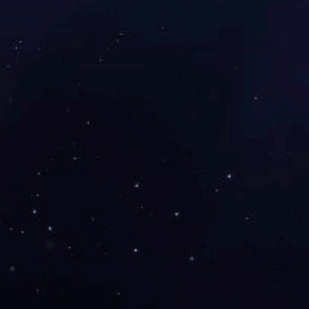
管理有限公司成立于2014年5月，目前注册资
10,000万元，是爱游戏(ayx)体育官方网站-
ayx.com 市高科…
了解详情
友情链接：
行业网站
政府职能网站
COPYRIGHT © 2016 爱游戏(ayx)体育官方网站-a