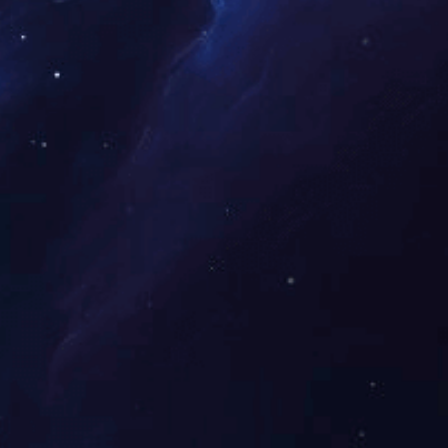
爱游戏(ayx)体
爱游戏(ayx)体育
提供更多融资支撑
资