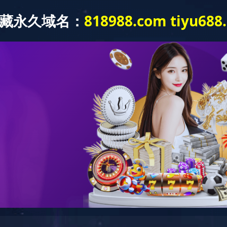
com 市高科技投资集团有限公司的企业网站！
关于我们
新闻资讯
业务平
集团有限公司成功发行“AI+具身智能”双主题科技创新债券
爱游戏(ayx)
|