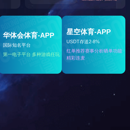
集团新闻
ayx)体育官方网站-ayx.com 市高科技投资集团有限公司…
育官方网站-ayx.com 集成电路战新产业母基金拟投子基金对…
2026.01.29
育官方网站-ayx.com 市高科技投资集团有限公司11家被投企…
2026.01.14
育官方网站-ayx.com 集成电路战新产业母基金拟投子基金对…
2025.11.17
育官方网站-ayx.com 市高科技投资集团有限公司荣登母基金…
2025.09.05
上榜3家！2024年度省级专…
2025.03.22
2025.01.14
育官方网站-ayx.com 市高科技投资集团有限公司关于申请注…
星海图完成Pre-A轮融资，…
2024.11.05
2024.11.05
上榜9家！中国潜在独角兽…
2024.10.29
中期票据 征集意向承销商…
2024.09.24