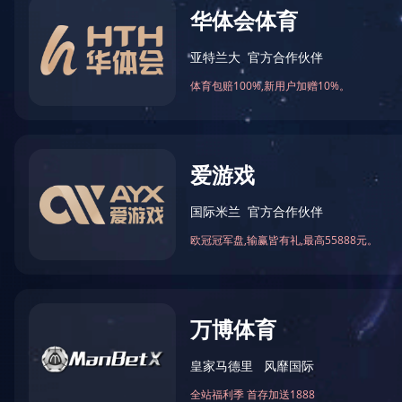
关于我们
爱游戏(ayx)体育官方网站-
爱游戏(ayx)体育官方网站-ay
司隶属于爱游戏(ayx)体育官方网
限公司（简称“爱游戏(ayx)体育
团”），成立于2000年8月，是爱
ayx.com 市委市政府部署下
网站-ayx.com 市级股权和创
亿元。…
更多简介