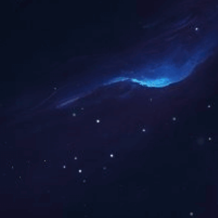
业务平台
为中小型科技企业及政府项目
华鼎投资
爱游戏(ayx)体育官方网站-ayx.com 华鼎创业投