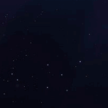
管理有限公司成立于2014年5月，目前注册资
10,000万元，是爱游戏(ayx)体育官方网站-
ayx.com 市高科…
了解详情
友情链接：
行业网站
政府职能网站
COPYRIGHT © 2016 爱游戏(ayx)体育官方网站-a