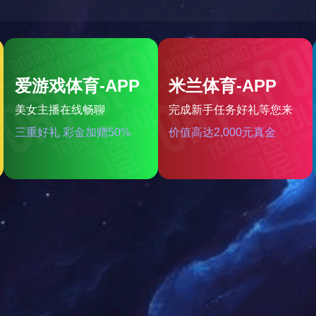
已成功上市项目
关新闻动态
全国首单！爱游戏(
爱游戏(ayx)体
爱游戏(ayx)体
爱游戏(ayx)体
爱游戏(ayx)体
被投企业动态 | 
…
爱游戏(ayx)体育官方网站-ayx.com 市高科技
投资集团有限公司4家被投企业…
m
体
近日，全球著名商业杂志《财富》（Fortune
爱游戏(ayx)体
成
Magazine）发布“2024年中国最具社会影响力的创业
被投企业动态 | 
公司”榜单…
被投企业动态 | 
2024.09.20
关于申请注册发行