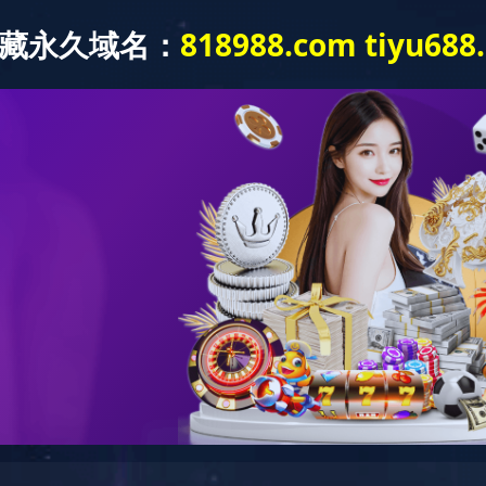
com 市高科技投资集团有限公司的企业网站！
关于我们
新闻资讯
业务平
集团有限公司成功发行“AI+具身智能”双主题科技创新债券
爱游戏(ayx)
|