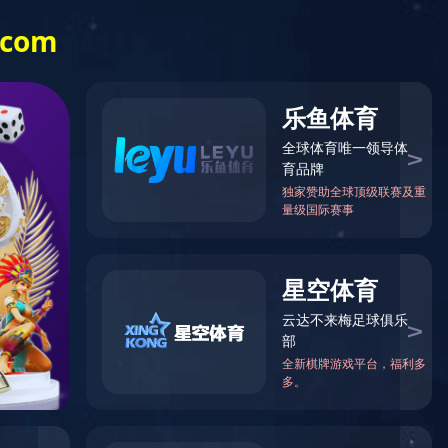
E-mail：
bying@dogpartyday.com
台
锡高投基金
项目在线
体育官方网站-ayx.com 集成电路战新产业母基金拟投子基金对外公示! >