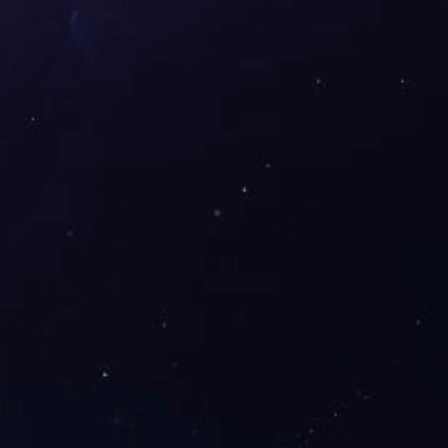
育官方网站-ayx.com 市高科技投资集团有限公司4家被投企业…
官方网站-ayx.com 市高科技投资集团有限公司2024年公司…
2024.09.20
2024.09.11
企业邮箱
了解更多