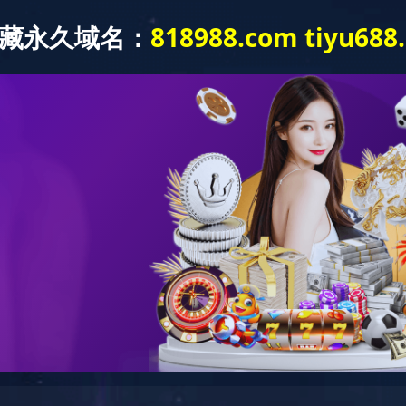
com 市高科技投资集团有限公司的企业网站！
关于我们
新闻资讯
业务平
集团有限公司成功发行“AI+具身智能”双主题科技创新债券
爱游戏(ayx)
|