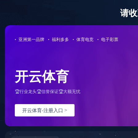
爱游戏(ayx)体育官方网站
您好，欢迎您访问爱游戏(ayx)体育官方网站-ayx.
全国首单！爱游戏(ayx)体育官方网站-ayx.com 市高科技投资