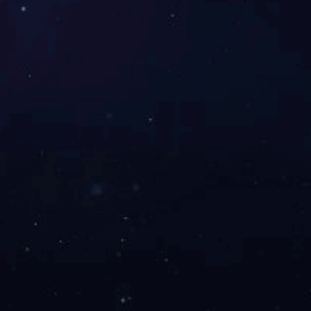
本
主流站点
yx.com 市高科技投资集团有限公司 dogpartyday.com 版权所有
未经许
苏公网安备 32021302000955号