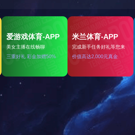
已成功上市项目
关新闻动态
全国首单！爱游戏(
爱游戏(ayx)体
爱游戏(ayx)体
爱游戏(ayx)体
爱游戏(ayx)体
被投企业动态 | 
…
爱游戏(ayx)体育官方网站-ayx.com 市高科技
投资集团有限公司4家被投企业…
m
体
近日，全球著名商业杂志《财富》（Fortune
爱游戏(ayx)体
成
Magazine）发布“2024年中国最具社会影响力的创业
被投企业动态 | 
公司”榜单…
被投企业动态 | 
2024.09.20
关于申请注册发行