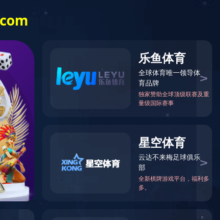
E-mail：
bying@dogpartyday.com
台
锡高投基金
项目在线
体育官方网站-ayx.com 集成电路战新产业母基金拟投子基金对外公示! >