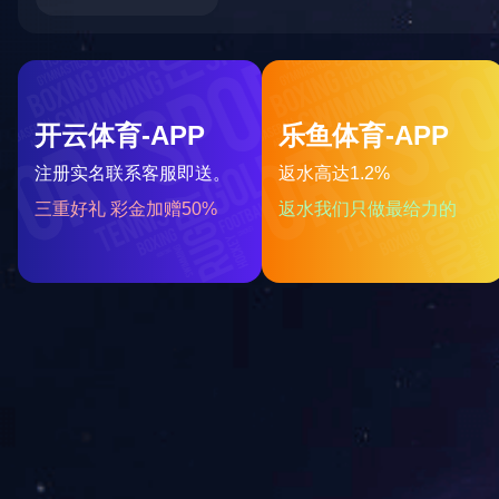
新闻动态
了解公司、政府及行业内的相
关于申请注册发行中期票据 征集意向承销商
一、项目情况 爱游戏(ayx)体育官方网站-ayx.co
市高科技投资集团有限公司（以下简称“爱游戏(ayx)
育官方网站-ayx.com 市高科技投资集团有限公司”）
立于2000…
2024.09.24