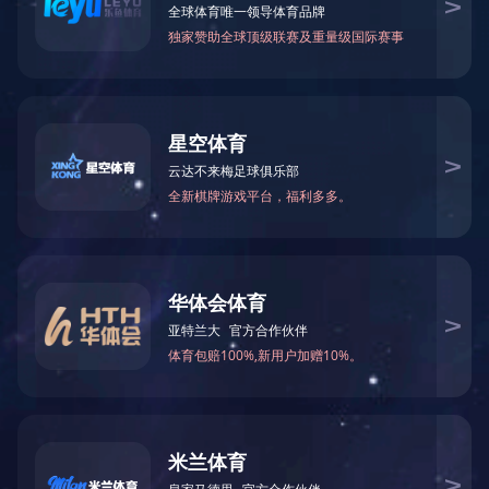
团”），成立于2000年8月，是爱游戏(ayx)体育官方网站-
ayx.com 市委市政府部署下最早设立的爱游戏(ayx)体育官方
网站-ayx.com 市级股权和创业投资机构之一，注册资本
12.52亿元。…
更多简介
名称：中嘉博创
码：000889
名称：捷佳伟创
码：300724
名称：通源石油
码：300164
名称：鼎立股份
码：600614
名称：常熟汽饰
码：603035