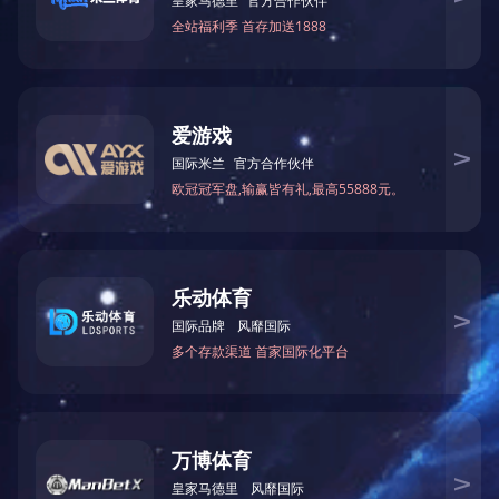
已成功上市项目
新闻动态
集团新闻
全国首单！爱游戏(ayx)体育官方网站-ayx.com 市高科技投资集团有限公司…
爱游戏(ayx)体育官方网站-ayx.com 集成电路战新产业母基金拟投子基金对…
2026.01.29
爱游戏(ayx)体育官方网站-ayx.com 市高科技投资集团有限公司11家被投企…
2026.01.14
爱游戏(ayx)体育官方网站-ayx.com 集成电路战新产业母基金拟投子基金对…
2025.11.17
爱游戏(ayx)体育官方网站-ayx.com 市高科技投资集团有限公司荣登母基金…
2025.09.05
被投企业动态 | 上榜3家！2024年度省级专…
2025.03.22
2025.01.14
爱游戏(ayx)体育官方网站-ayx.com 市高科技投资集团有限公司关于申请注…
被投企业动态 | 星海图完成Pre-A轮融资，…
2024.11.05
2024.11.05
被投企业动态 | 上榜9家！中国潜在独角兽…
2024.10.29
关于申请注册发行中期票据 征集意向承销商…
2024.09.24
爱游戏(ayx)体育官方网站-ayx.com 市高科技投资集团有限公司4家被投企业…
爱游戏(ayx)体育官方网站-ayx.com 市高科技投资集团有限公司2024年公司…
2024.09.20