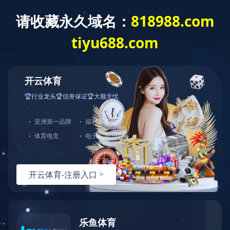
爱游戏(ayx)体育官方网站
导航
关于我们
全国首单！爱游戏(ayx)体育官方网站-ayx.com 市高科技投资集团有
新闻资讯
业务平台
限公司成功发行“AI+具身智能”双主题科技创新债券
锡高投基金
项目在线
关于我们
了解更多
爱游戏(ayx)体育官方网站-ayx.com 市高科技投资集团有限公
司隶属于爱游戏(ayx)体育官方网站-ayx.com 产业发展集团有
限公司（简称“爱游戏(ayx)体育官方网站-ayx.com 产业集