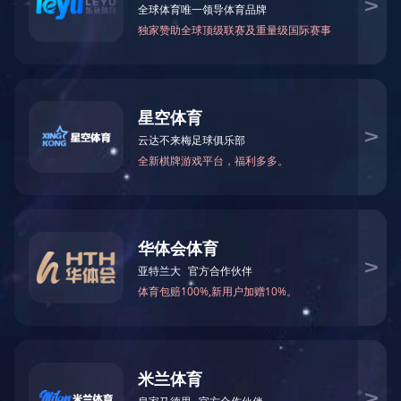
团”），成立于2000年8月，是爱游戏(ayx)体育官方网站-
ayx.com 市委市政府部署下最早设立的爱游戏(ayx)体育官方
网站-ayx.com 市级股权和创业投资机构之一，注册资本
12.52亿元。…
更多简介
名称：中嘉博创
码：000889
名称：捷佳伟创
码：300724
名称：通源石油
码：300164
名称：鼎立股份
码：600614
名称：常熟汽饰
码：603035