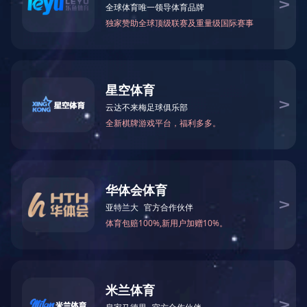
团”），成立于2000年8月，是爱游戏(ayx)体育官方网站-
ayx.com 市委市政府部署下最早设立的爱游戏(ayx)体育官方
网站-ayx.com 市级股权和创业投资机构之一，注册资本
12.52亿元。…
更多简介
名称：中嘉博创
码：000889
名称：捷佳伟创
码：300724
名称：通源石油
码：300164
名称：鼎立股份
码：600614
名称：常熟汽饰
码：603035